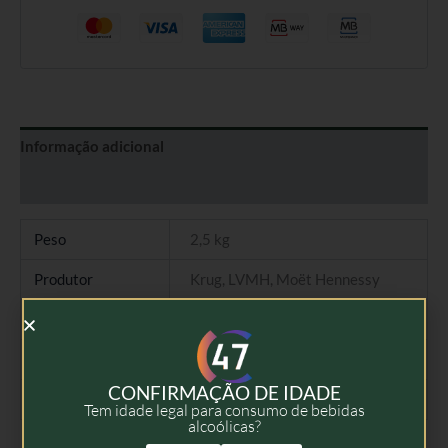
Informação adicional
Avaliações (0)
Peso
2,5 kg
Produtor
Krug, LVMH, Moët Hennessy
Tipo
Champagne Brut
Colheita
2008
CONFIRMAÇÃO DE IDADE
Volume
75cl
Tem idade legal para consumo de bebidas
alcoólicas?