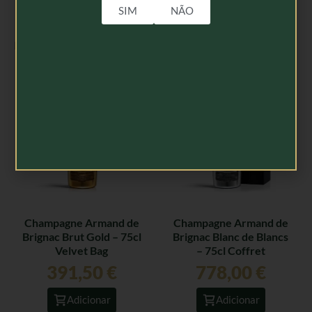
SIM
NÃO
Produtos Relacionados
Champagne Armand de
Champagne Armand de
Brignac Brut Gold – 75cl
Brignac Blanc de Blancs
Velvet Bag
– 75cl Coffret
391,50
€
778,00
€
Adicionar
Adicionar