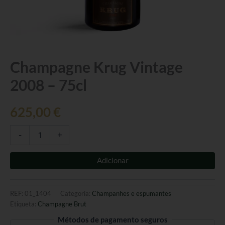
Quantidade
Champagne Krug Vintage
de
2008 – 75cl
Champagne
Krug
Vintage
625,00
€
2008
-
75cl
-
+
Adicionar
REF:
01_1404
Categoria:
Champanhes e espumantes
Etiqueta:
Champagne Brut
Métodos de pagamento seguros