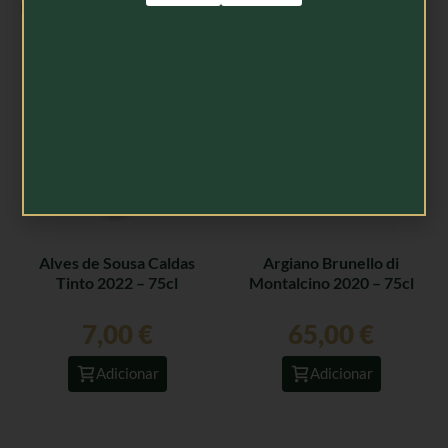
Produtos Relacionados
Alves de Sousa Caldas
Argiano Brunello di
Tinto 2022 – 75cl
Montalcino 2020 – 75cl
7,00
€
65,00
€
Adicionar
Adicionar