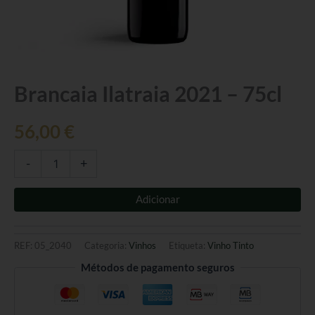
Quantidade
Brancaia Ilatraia 2021 – 75cl
de
Brancaia
56,00
€
Ilatraia
2021
-
-
+
75cl
Adicionar
REF:
05_2040
Categoria:
Vinhos
Etiqueta:
Vinho Tinto
Métodos de pagamento seguros