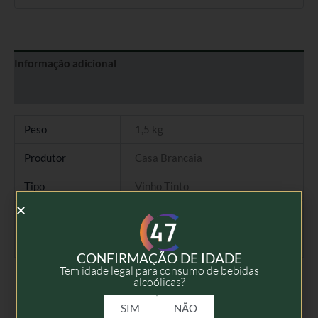
Informação adicional
Avaliações (0)
Peso
1,5 kg
Produtor
Casa Brancaia
Tipo
Vinho Tinto
Colheita
2021
Volume
75cl
CONFIRMAÇÃO DE IDADE
Tem idade legal para consumo de bebidas
alcoólicas?
SIM
NÃO