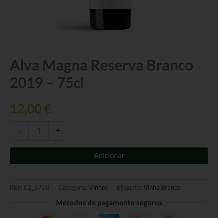
Quantidade
Alva Magna Reserva Branco
de
2019 – 75cl
Alva
Magna
Reserva
12,00
€
Branco
2019
-
-
+
75cl
Adicionar
REF:
02_1758
Categoria:
Vinhos
Etiqueta:
Vinho Branco
Métodos de pagamento seguros