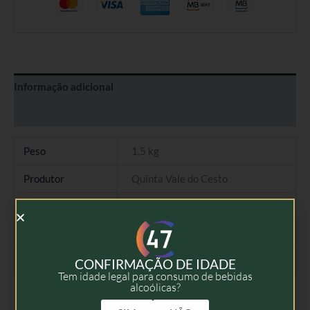
Informação adicional
Avaliações (0)
Peso
1,5 kg
Produtor
Quinta Vale do Cesto
Tipo
Vinho Branco
Colheita
2019
Volume
75cl
CONFIRMAÇÃO DE IDADE
Tem idade legal para consumo de bebidas
alcoólicas?