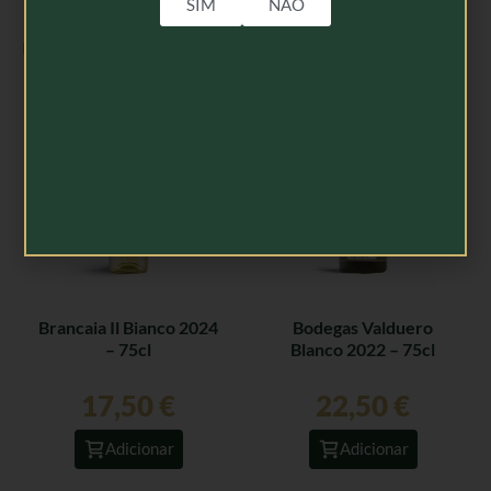
SIM
NÃO
Produtos Relacionados
Brancaia Il Bianco 2024
Bodegas Valduero
– 75cl
Blanco 2022 – 75cl
17,50
€
22,50
€
Adicionar
Adicionar