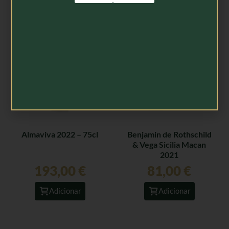
Produtos Relacionados
Almaviva 2022 – 75cl
Benjamin de Rothschild
& Vega Sicilia Macan
2021
193,00
€
81,00
€
Adicionar
Adicionar