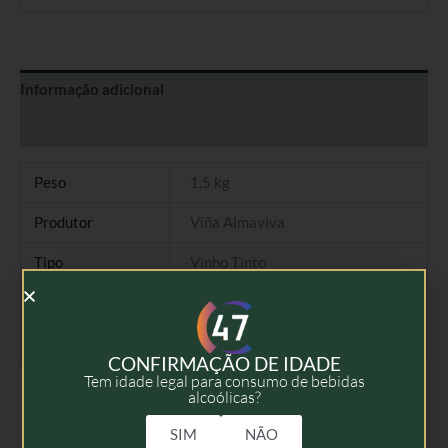
Informação adicional
Avaliações (0)
Peso
1,5 kg
Produtor
Viña Almaviva
Tipo
Vinho Tinto
Colheita
2015
Volume
75cl
CONFIRMAÇÃO DE IDADE
Tem idade legal para consumo de bebidas
alcoólicas?
SIM
NÃO