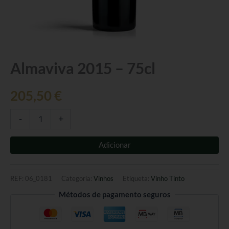
Quantidade
Almaviva 2015 – 75cl
de
Almaviva
205,50
€
2015
-
75cl
-
+
Adicionar
REF:
06_0181
Categoria:
Vinhos
Etiqueta:
Vinho Tinto
Métodos de pagamento seguros