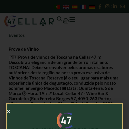
Skip
to
content
Cart
Eventos
Prova de Vinho
🇵🇹 Prova de vinhos de Toscana na Cellar 47 🍷
Descubra a elegância de um grande terroir italiano:
TOSCANA! Deixe-se envolver pelos aromas e sabores
autênticos desta região na nossa prova exclusiva de
Vinhos de Toscana. Reserve já o seu lugar para mais uma
experiência única de degustação, conduzida pelo nosso
Sommelier Sérgio Macedo! 📅 Data: Quinta-feira, 6 de
Março 🕖 Hora: 19h 📍 Local: Cellar 47 - Wine Bar &
Garrafeira (Rua Ferreira Borges 57, 4050-263 Porto)
Vinhos em Prova: Isole e Olena Chianti Classico 2022
Brancaia Chianti Classico 2022 Castello Banfi Brunello di
Montalcino 2018 Marchesi Antinori Villa Antinori
Riserva Chianti Classico 2021 Casanova di Neri Rosso di
Montalcino 2022 💰 Inscrição: 10€ (dedutíveis na compra