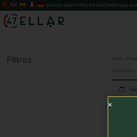
Skip
ENVIOS GRATUITOS EM ENCOMENDAS SUP
to
content
Filtros
Início
/ Prod
Rose Wine
Não