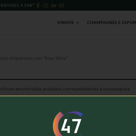
ERIORES A 50€*
Open Vinhos
VINHOS
CHAMPAGNES E ESPU
utos etiquetados com “Rose Wine”
 foram encontrados produtos correspondentes à sua pesquisa.