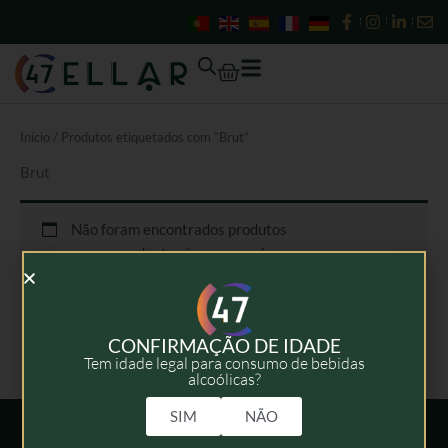
Skip
to
content
Cart
Início
/ Produtos etiquetados com “Brut”
Brut
Não foram encontrados produtos
correspondentes à sua pesquisa.
CONFIRMAÇÃO DE IDADE
Tem idade legal para consumo de bebidas
alcoólicas?
SIM
NÃO