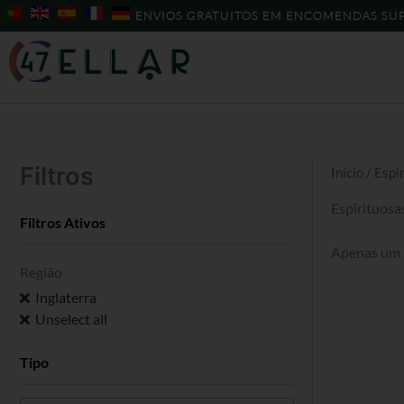
Skip
ENVIOS GRATUITOS EM ENCOMENDAS SUP
to
content
Filtros
Início
/ Espi
Espirituosa
Filtros Ativos
Apenas um 
Região
Inglaterra
Unselect all
Tipo