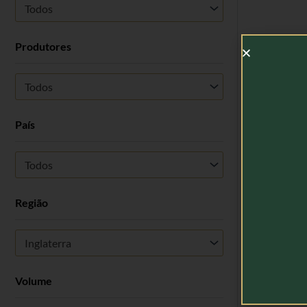
Todos
Produtores
Bombay 
Todos
País
Todos
Região
Inglaterra
Volume