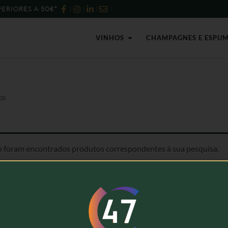
ERIORES A 50€*
Open Vinhos
VINHOS
CHAMPAGNES E ESPU
os
 foram encontrados produtos correspondentes à sua pesquisa.