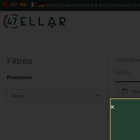
Skip
ENVIOS GRATUITOS EM ENCOMENDAS SUP
to
content
Filtros
Início
/ Vinh
Vinhos
Produtores
Não
Todos