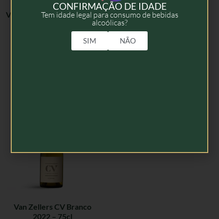
CONFIRMAÇÃO DE IDADE
Van Zellers 10 Anos Tawny
Van Zellers VZ Branco
Tem idade legal para consumo de bebidas
alcoólicas?
– 75cl
2024 – 75cl
SIM
NÃO
29,50
€
25,00
€
Adicionar
Adicionar
Van Zellers CV Branco
2022 – 75cl